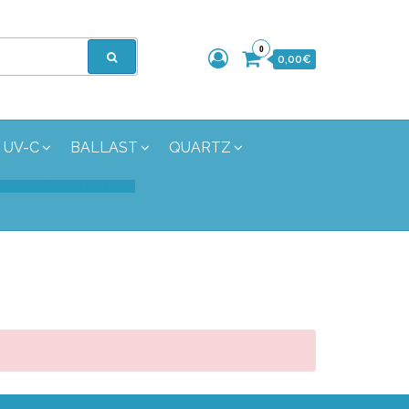
0
0,00€
 UV-C
BALLAST
QUARTZ
ON POUR STÉRILISATEUR BIO-UV